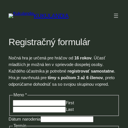
Prejsť
na
KUKULANDIA
obsah
Registračný formulár
Nočná hra je určená pre hráčov od
16 rokov
. Účasť
mladších je možná len v sprievode dospelej osoby.
Každého účastníka je potrebné
registrovať samostatne
.
Hra je navrhnutá pre
tímy s počtom 3 až 6 členov
, preto
odporúčame dohodnúť sa so svojou skupinou vopred.
Meno
*
First
Last
Telefónne
Dátum narodenia
Meno
Termín